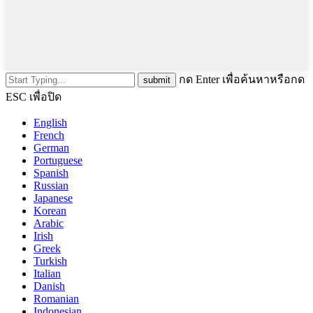
กด Enter เพื่อค้นหาหรือกด
ESC เพื่อปิด
English
French
German
Portuguese
Spanish
Russian
Japanese
Korean
Arabic
Irish
Greek
Turkish
Italian
Danish
Romanian
Indonesian