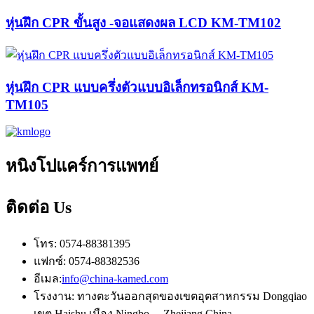
หุ่นฝึก CPR ขั้นสูง -จอแสดงผล LCD KM-TM102
หุ่นฝึก CPR แบบครึ่งตัวแบบอิเล็กทรอนิกส์ KM-
TM105
หนิงโปแคร์การแพทย์
ติดต่อ
Us
โทร: 0574-88381395
แฟกซ์: 0574-88382536
อีเมล:
info@china-kamed.com
โรงงาน: ทางตะวันออกสุดของเขตอุตสาหกรรม Dongqiao
เขต Haishu เมือง Ningbo， Zhejiang.China