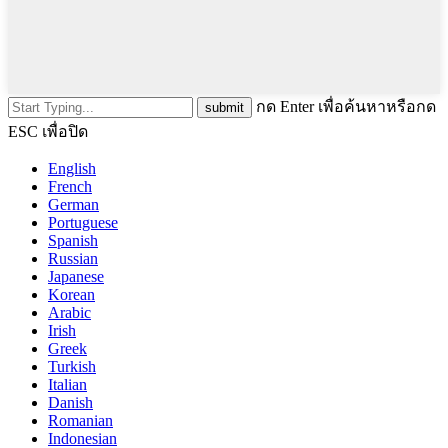
กด Enter เพื่อค้นหาหรือกด
ESC เพื่อปิด
English
French
German
Portuguese
Spanish
Russian
Japanese
Korean
Arabic
Irish
Greek
Turkish
Italian
Danish
Romanian
Indonesian